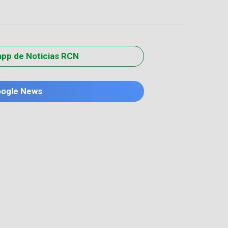
app de Noticias RCN
oogle News