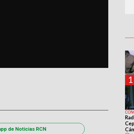
1
CON
Rad
Cep
app de Noticias RCN
Cá