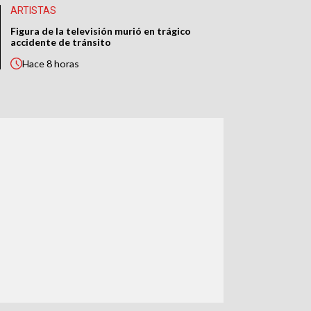
ARTISTAS
Figura de la televisión murió en trágico
accidente de tránsito
Hace
8 horas