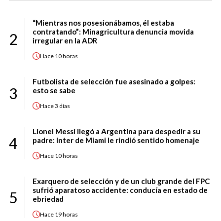
“Mientras nos posesionábamos, él estaba
contratando”: Minagricultura denuncia movida
2
irregular en la ADR
Hace
10 horas
Futbolista de selección fue asesinado a golpes:
3
esto se sabe
Hace
3 días
Lionel Messi llegó a Argentina para despedir a su
4
padre: Inter de Miami le rindió sentido homenaje
Hace
10 horas
Exarquero de selección y de un club grande del FPC
sufrió aparatoso accidente: conducía en estado de
5
ebriedad
Hace
19 horas