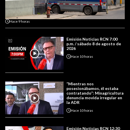
Hace
9 horas
Emisión Noticias RCN 7:00
p.m. / sábado 8 de agosto de
2026
Hace
10 horas
“Mientras nos
posesionábamos, él estaba
contratando”: Minagricultura
denuncia movida irregular en
la ADR
Hace
10 horas
Emisión Noticias RCN 12:30