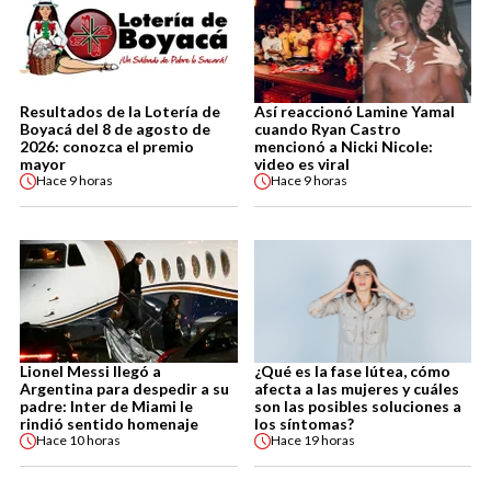
Resultados de la Lotería de
Así reaccionó Lamine Yamal
Boyacá del 8 de agosto de
cuando Ryan Castro
2026: conozca el premio
mencionó a Nicki Nicole:
mayor
video es viral
Hace
9 horas
Hace
9 horas
Lionel Messi llegó a
¿Qué es la fase lútea, cómo
Argentina para despedir a su
afecta a las mujeres y cuáles
padre: Inter de Miami le
son las posibles soluciones a
rindió sentido homenaje
los síntomas?
Hace
10 horas
Hace
19 horas