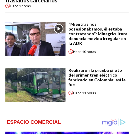
traslados carcelarios
Hace
9 horas
“Mientras nos
posesionábamos, él estaba
contratando”: Minagricultura
denuncia movida irregular en
la ADR
Hace
10 horas
Realizaron la prueba piloto
del primer tren eléctrico
fabricado en Colombia: así le
fue
Hace
11 horas