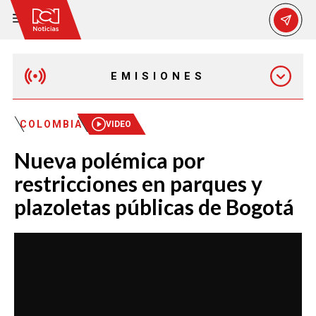
EMISIONES
MAÑANA EXPRESS
COLOMBIA
VIDEO
Nueva polémica por
EMISIÓN 12:30 PM
restricciones en parques y
plazoletas públicas de Bogotá
EMISIÓN 7:00 PM
EMISIÓN 11:30 PM