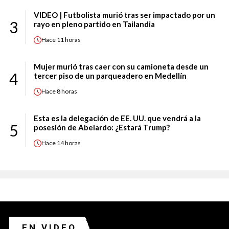
VIDEO | Futbolista murió tras ser impactado por un
3
rayo en pleno partido en Tailandia
Hace
11 horas
Mujer murió tras caer con su camioneta desde un
4
tercer piso de un parqueadero en Medellín
Hace
8 horas
Esta es la delegación de EE. UU. que vendrá a la
5
posesión de Abelardo: ¿Estará Trump?
Hace
14 horas
EN VIDEO