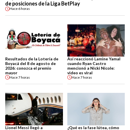
de posiciones de la Liga BetPlay
Hace
6 horas
Resultados de la Lotería de
Así reaccionó Lamine Yamal
Boyacá del 8 de agosto de
cuando Ryan Castro
2026: conozca el premio
mencionó a Nicki Nicole:
mayor
video es viral
Hace
7 horas
Hace
7 horas
Lionel Messi llegó a
¿Qué es la fase lútea, cómo