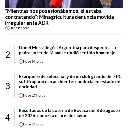
“Mientras nos posesionábamos, él estaba
contratando”: Minagricultura denuncia movida
irregular en la ADR
Hace
8 horas
Lionel Messi llegó a Argentina para despedir a su
2
padre: Inter de Miami le rindió sentido homenaje
Hace
8 horas
Exarquero de selección y de un club grande del FPC
sufrió aparatoso accidente: conducía en estado de
3
ebriedad
Hace
17 horas
Resultados de la Lotería de Boyacá del 8 de agosto
4
de 2026: conozca el premio mayor
Hace
7 horas