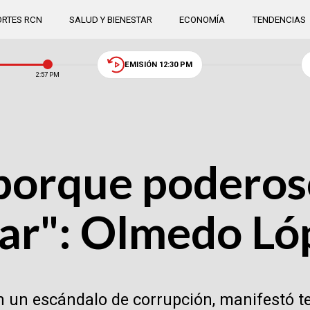
RTES RCN
SALUD Y BIENESTAR
ECONOMÍA
TENDENCIAS
EMISIÓN 12:30 PM
2:57 PM
porque podero
iar": Olmedo Ló
en un escándalo de corrupción, manifestó t