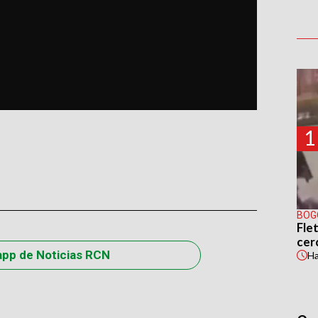
1
BOG
Flet
cer
app de Noticias RCN
H