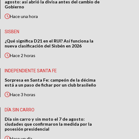
agosto: así abrió la divisa antes del cambio de
Gobierno
Hace
una hora
SISBEN
¿Qué significa D21 en el RUI? Así funciona la
nueva clasificación del Sisbén en 2026
Hace
2 horas
INDEPENDIENTE SANTA FE
Sorpresa en Santa Fe: campeón de la décima
está a un paso de fichar por un club brasileño
Hace
3 horas
DÍA SIN CARRO
Día sin carro y sin moto el 7 de agosto:
ciudades que confirmaron la medida por la
posesión presidencial
Hace
un día