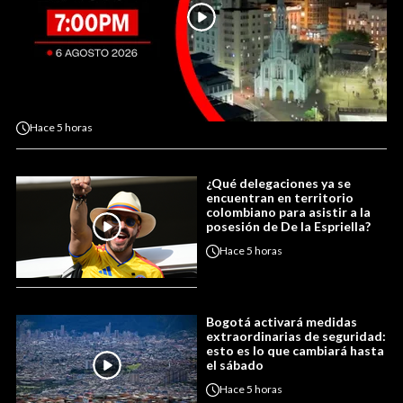
Hace
5 horas
¿Qué delegaciones ya se
encuentran en territorio
colombiano para asistir a la
posesión de De la Espriella?
Hace
5 horas
Bogotá activará medidas
extraordinarias de seguridad:
esto es lo que cambiará hasta
el sábado
Hace
5 horas