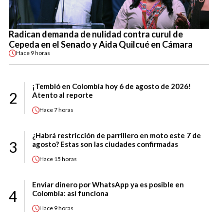
Radican demanda de nulidad contra curul de
Cepeda en el Senado y Aida Quilcué en Cámara
Hace
9 horas
¡Tembló en Colombia hoy 6 de agosto de 2026!
2
Atento al reporte
Hace
7 horas
¿Habrá restricción de parrillero en moto este 7 de
3
agosto? Estas son las ciudades confirmadas
Hace
15 horas
Enviar dinero por WhatsApp ya es posible en
4
Colombia: así funciona
Hace
9 horas