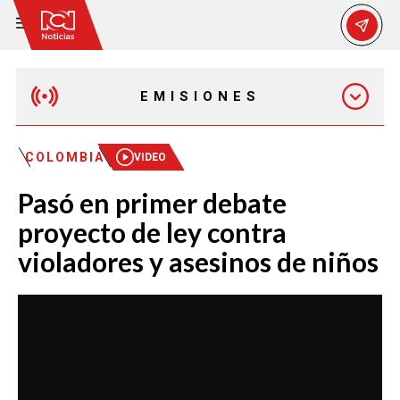
EMISIONES
MAÑANA EXPRESS
COLOMBIA
VIDEO
Pasó en primer debate
EMISIÓN 12:30 PM
proyecto de ley contra
violadores y asesinos de niños
EMISIÓN 7:00 PM
EMISIÓN 11:30 PM