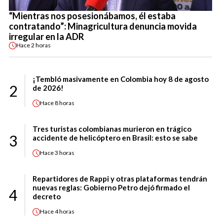
“Mientras nos posesionábamos, él estaba
contratando”: Minagricultura denuncia movida
irregular en la ADR
Hace
2 horas
¡Tembló masivamente en Colombia hoy 8 de agosto
2
de 2026!
Hace
8 horas
Tres turistas colombianas murieron en trágico
3
accidente de helicóptero en Brasil: esto se sabe
Hace
3 horas
Repartidores de Rappi y otras plataformas tendrán
nuevas reglas: Gobierno Petro dejó firmado el
4
decreto
Hace
4 horas