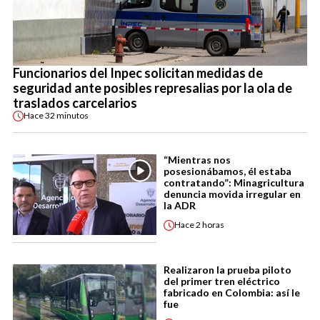
Funcionarios del Inpec solicitan medidas de
seguridad ante posibles represalias por la ola de
traslados carcelarios
Hace
32 minutos
“Mientras nos
posesionábamos, él estaba
contratando”: Minagricultura
denuncia movida irregular en
la ADR
Hace
2 horas
Realizaron la prueba piloto
del primer tren eléctrico
fabricado en Colombia: así le
fue