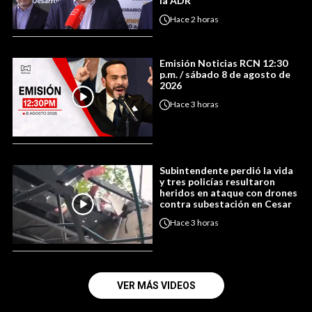
la ADR
Hace
2 horas
Emisión Noticias RCN 12:30
p.m. / sábado 8 de agosto de
2026
Hace
3 horas
Subintendente perdió la vida
y tres policías resultaron
heridos en ataque con drones
contra subestación en Cesar
Hace
3 horas
VER MÁS VIDEOS