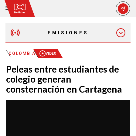
EMISIONES
EMISIÓN 12:30 PM
COLOMBIA
VIDEO
Peleas entre estudiantes de
EMISIÓN 7:00 PM
colegio generan
consternación en Cartagena