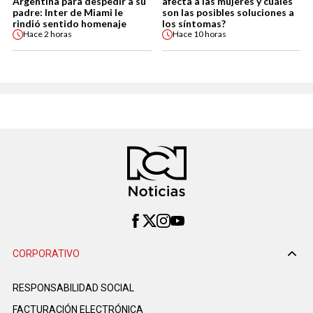
Argentina para despedir a su
afecta a las mujeres y cuáles
padre: Inter de Miami le
son las posibles soluciones a
rindió sentido homenaje
los síntomas?
Hace
2 horas
Hace
10 horas
CORPORATIVO
RESPONSABILIDAD SOCIAL
FACTURACIÓN ELECTRÓNICA