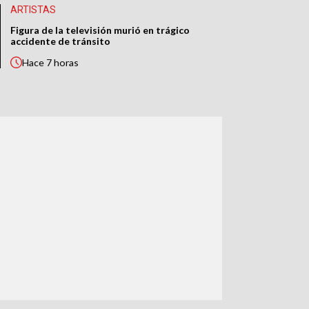
ARTISTAS
Figura de la televisión murió en trágico
accidente de tránsito
Hace
7 horas