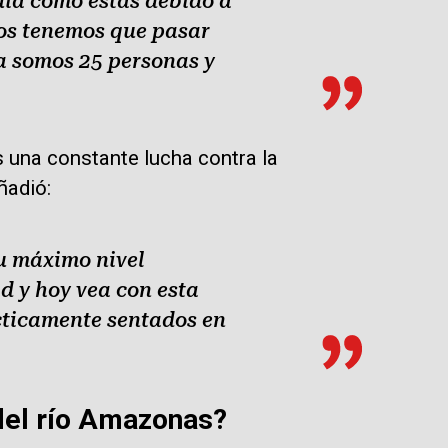
uia como estas debido a
cos tenemos que pasar
ua somos 25 personas y
 una constante lucha contra la
ñadió:
su máximo nivel
 y hoy vea con esta
cticamente sentados en
 del río Amazonas?