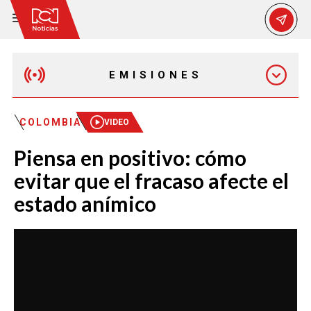
EMISIONES
MAÑANA EXPRESS
COLOMBIA
VIDEO
Piensa en positivo: cómo
EMISIÓN 12:30 PM
evitar que el fracaso afecte el
estado anímico
EMISIÓN 7:00 PM
EMISIÓN 11:30 PM