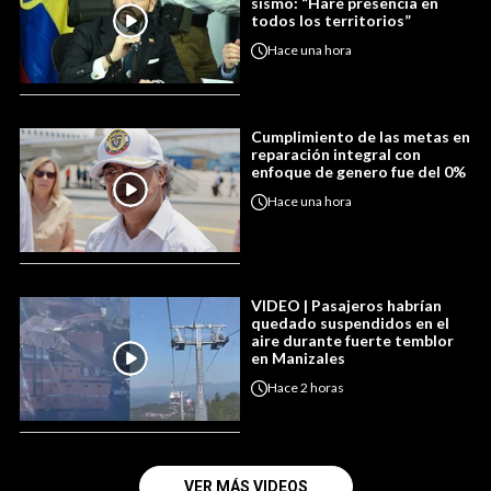
sismo: “Haré presencia en
todos los territorios”
Hace
una hora
Cumplimiento de las metas en
reparación integral con
enfoque de genero fue del 0%
Hace
una hora
VIDEO | Pasajeros habrían
quedado suspendidos en el
aire durante fuerte temblor
en Manizales
Hace
2 horas
VER MÁS VIDEOS