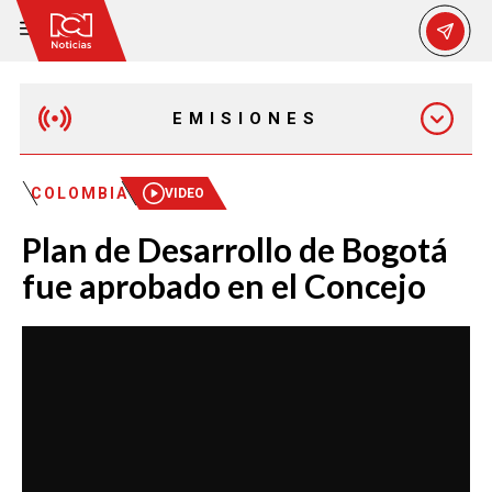
EMISIONES
MAÑANA EXPRESS
COLOMBIA
VIDEO
Plan de Desarrollo de Bogotá
EMISIÓN 12:30 PM
fue aprobado en el Concejo
EMISIÓN 7:00 PM
EMISIÓN 11:30 PM