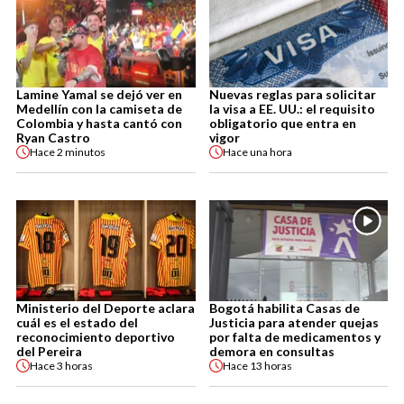
Lamine Yamal se dejó ver en
Nuevas reglas para solicitar
Medellín con la camiseta de
la visa a EE. UU.: el requisito
Colombia y hasta cantó con
obligatorio que entra en
Ryan Castro
vigor
Hace
2 minutos
Hace
una hora
Ministerio del Deporte aclara
Bogotá habilita Casas de
cuál es el estado del
Justicia para atender quejas
reconocimiento deportivo
por falta de medicamentos y
del Pereira
demora en consultas
Hace
3 horas
Hace
13 horas