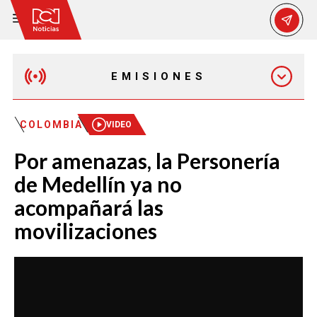
EMISIONES
MAÑANA EXPRESS
COLOMBIA
VIDEO
Por amenazas, la Personería
EMISIÓN 12:30 PM
de Medellín ya no
acompañará las
EMISIÓN 7:00 PM
movilizaciones
EMISIÓN 11:30 PM