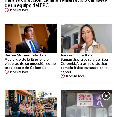
de un equipo del FPC
Hace
una hora
Bernie Moreno felicita a
Así reaccionó Karol
Abelardo de la Espriella en
Samantha, la pareja de 'Epa
vísperas de su posesión como
Colombia', tras su drástico
presidente de Colombia
cambio físico estando en la
cárcel
Hace
una hora
Hace
una hora