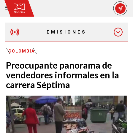
EMISIONES
MAÑANA EXPRESS
COLOMBIA
Preocupante panorama de
EMISIÓN 12:30 PM
vendedores informales en la
carrera Séptima
EMISIÓN 7:00 PM
EMISIÓN 11:30 PM