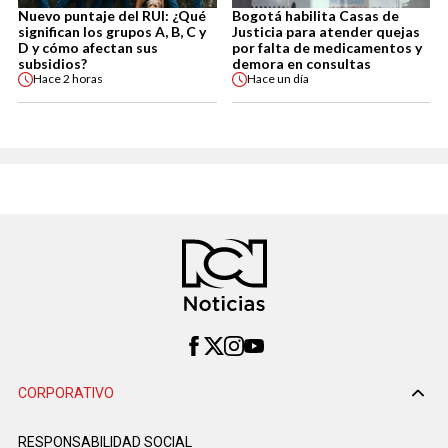
Nuevo puntaje del RUI: ¿Qué
Bogotá habilita Casas de
significan los grupos A, B, C y
Justicia para atender quejas
D y cómo afectan sus
por falta de medicamentos y
subsidios?
demora en consultas
Hace
2 horas
Hace
un día
CORPORATIVO
RESPONSABILIDAD SOCIAL