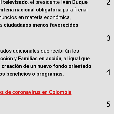
2
l televisado
, el presidente
Iván Duque
ntena nacional obligatoria
para frenar
nuncios en materia económica,
os
ciudadanos menos favorecidos
3
dos adicionales que recibirán los
acción
y
Familias en acción
, al igual que
a
creación de un nuevo fondo orientado
4
hos beneficios o programas.
os de coronavirus en Colombia
5