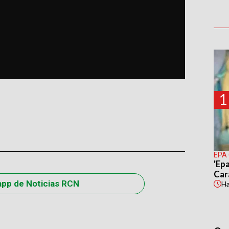
1
EPA
'Epa
Car
app de Noticias RCN
H