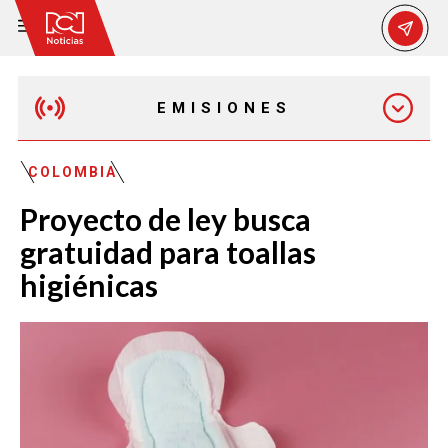
EMISIONES
MAÑANA EXPRESS
COLOMBIA
Proyecto de ley busca
EMISIÓN 12:30 PM
gratuidad para toallas
higiénicas
EMISIÓN 7:00 PM
EMISIÓN 11:30 PM