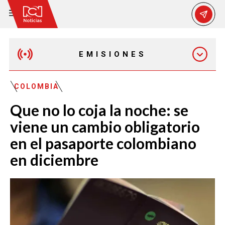
EMISIONES
MAÑANA EXPRESS
COLOMBIA
Que no lo coja la noche: se
EMISIÓN 12:30 PM
viene un cambio obligatorio
en el pasaporte colombiano
EMISIÓN 7:00 PM
en diciembre
EMISIÓN 11:30 PM