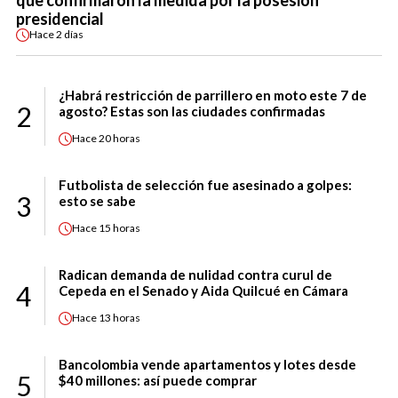
presidencial
Hace
2 días
¿Habrá restricción de parrillero en moto este 7 de
2
agosto? Estas son las ciudades confirmadas
Hace
20 horas
Futbolista de selección fue asesinado a golpes:
3
esto se sabe
Hace
15 horas
Radican demanda de nulidad contra curul de
4
Cepeda en el Senado y Aida Quilcué en Cámara
Hace
13 horas
Bancolombia vende apartamentos y lotes desde
5
$40 millones: así puede comprar