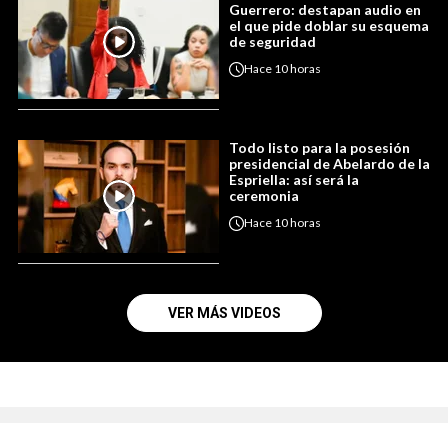
Guerrero: destapan audio en
el que pide doblar su esquema
de seguridad
Hace
10 horas
Todo listo para la posesión
presidencial de Abelardo de la
Espriella: así será la
ceremonia
Hace
10 horas
VER MÁS VIDEOS