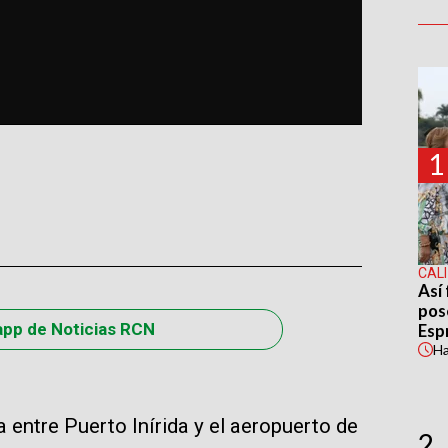
1
CALI
Así 
pos
app de Noticias RCN
Espr
H
 entre Puerto Inírida y el aeropuerto de
2