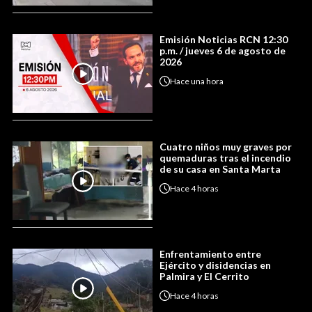
Emisión Noticias RCN 12:30
p.m. / jueves 6 de agosto de
2026
Hace
una hora
Cuatro niños muy graves por
quemaduras tras el incendio
de su casa en Santa Marta
Hace
4 horas
Enfrentamiento entre
Ejército y disidencias en
Palmira y El Cerrito
Hace
4 horas