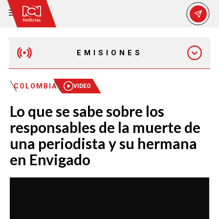
EMISIONES
MAÑANA EXPRESS
COLOMBIA
VIDEO
Lo que se sabe sobre los
EMISIÓN 12:30 PM
responsables de la muerte de
una periodista y su hermana
EMISIÓN 7:00 PM
en Envigado
EMISIÓN 11:30 PM