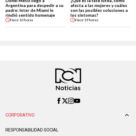
Lionel Messi llegó a
¿Qué es la fase lútea, cómo
Argentina para despedir a su
afecta a las mujeres y cuáles
padre: Inter de Miami le
son las posibles soluciones a
rindió sentido homenaje
los síntomas?
Hace
10 horas
Hace
19 horas
CORPORATIVO
RESPONSABILIDAD SOCIAL