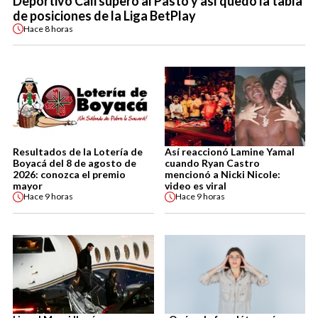
Deportivo Cali superó al Pasto y así quedó la tabla
de posiciones de la Liga BetPlay
Hace
8 horas
Resultados de la Lotería de
Así reaccionó Lamine Yamal
Boyacá del 8 de agosto de
cuando Ryan Castro
2026: conozca el premio
mencionó a Nicki Nicole:
mayor
video es viral
Hace
9 horas
Hace
9 horas