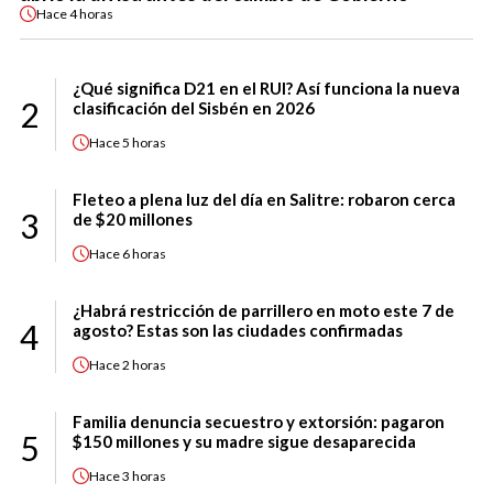
Hace
4 horas
¿Qué significa D21 en el RUI? Así funciona la nueva
2
clasificación del Sisbén en 2026
Hace
5 horas
Fleteo a plena luz del día en Salitre: robaron cerca
3
de $20 millones
Hace
6 horas
¿Habrá restricción de parrillero en moto este 7 de
4
agosto? Estas son las ciudades confirmadas
Hace
2 horas
Familia denuncia secuestro y extorsión: pagaron
5
$150 millones y su madre sigue desaparecida
Hace
3 horas