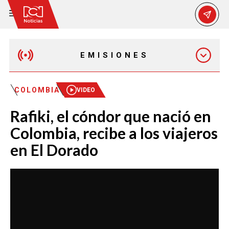
EMISIONES
MAÑANA EXPRESS
COLOMBIA
VIDEO
Rafiki, el cóndor que nació en
EMISIÓN 12:30 PM
Colombia, recibe a los viajeros
en El Dorado
EMISIÓN 7:00 PM
EMISIÓN 11:30 PM