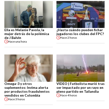
Ella es Melanie Pavola, la
¿Hasta cuándo pueden fichar
mujer detrás de la polémica
jugadores los clubes del FPC?
de J Balvin
Hace
2 horas
Hace
una hora
Omega-3 y otros
VIDEO | Futbolista murió tras
suplementos: Invima alerta
ser impactado por un rayo en
por productos fraudulentos
pleno partido en Tailandia
vendidos en Colombia
Hace
4 horas
Hace
3 horas