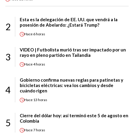
Esta es la delegación de EE. UU. que vendrá a la
2
posesión de Abelardo: ¿Estará Trump?
Hace
6 horas
VIDEO | Futbolista murió tras ser impactado por un
3
rayo en pleno partido en Tailandia
Hace
4 horas
Gobierno confirma nuevas reglas para patinetas y
bicicletas eléctricas: vea los cambios y desde
4
cuándo rigen
Hace
13 horas
Cierre del dólar hoy: así terminó este 5 de agosto en
5
Colombia
Hace
7 horas