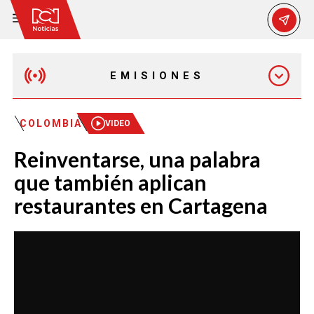
EMISIONES
MAÑANA EXPRESS
COLOMBIA
VIDEO
Reinventarse, una palabra
EMISIÓN 12:30 PM
que también aplican
restaurantes en Cartagena
EMISIÓN 7:00 PM
EMISIÓN 11:30 PM