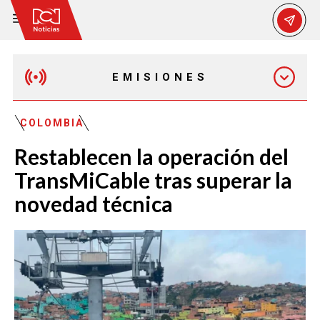
EMISIONES
EMISIÓN 12:30 PM
COLOMBIA
Restablecen la operación del
EMISIÓN 7:00 PM
TransMiCable tras superar la
novedad técnica