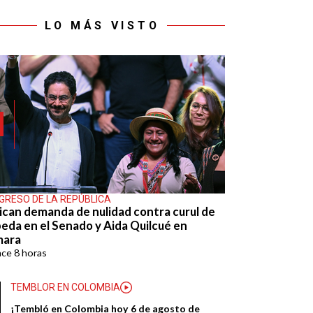
LO MÁS VISTO
GRESO DE LA REPÚBLICA
ican demanda de nulidad contra curul de
eda en el Senado y Aida Quilcué en
mara
ace
8 horas
TEMBLOR EN COLOMBIA
¡Tembló en Colombia hoy 6 de agosto de