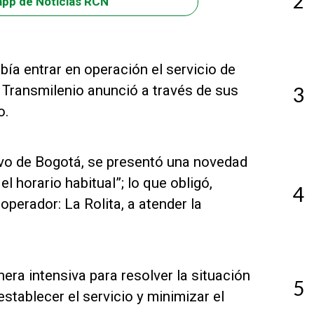
2
app de Noticias RCN
ebía entrar en operación el servicio de
, Transmilenio anunció a través de sus
3
o.
vo de Bogotá, se presentó una novedad
l horario habitual”; lo que obligó,
4
operador: La Rolita, a atender la
ra intensiva para resolver la situación
5
establecer el servicio y minimizar el