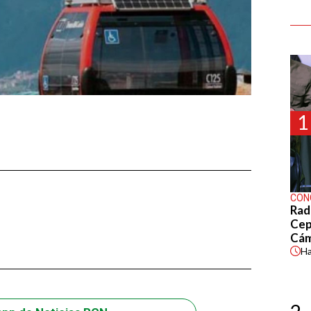
1
CON
E
Rad
Cep
Cá
H