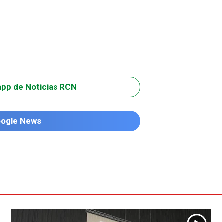
app de Noticias RCN
oogle News