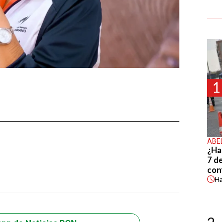
1
ABE
¿Ha
7 d
con
H