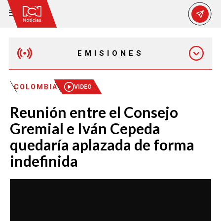
EMISIONES
MAÑANA EXPRESS
COLOMBIA
VIDEO
Reunión entre el Consejo
EMISIÓN 12:30 PM
Gremial e Iván Cepeda
quedaría aplazada de forma
EMISIÓN 7:00 PM
indefinida
EMISIÓN 11:30 PM