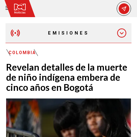
EMISIONES
MAÑANA EXPRESS
COLOMBIA
Revelan detalles de la muerte
EMISIÓN 12:30 PM
de niño indígena embera de
cinco años en Bogotá
EMISIÓN 7:00 PM
EMISIÓN 11:30 PM