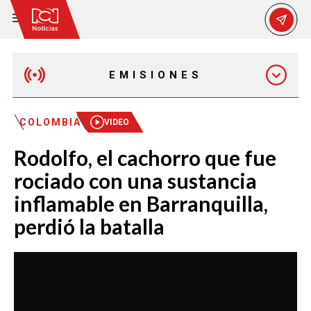
EMISIONES
MAÑANA EXPRESS
COLOMBIA
VIDEO
Rodolfo, el cachorro que fue
EMISIÓN 12:30 PM
rociado con una sustancia
inflamable en Barranquilla,
EMISIÓN 7:00 PM
perdió la batalla
EMISIÓN 11:30 PM