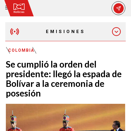
EMISIONES
MAÑANA EXPRESS
COLOMBIA
Se cumplió la orden del
EMISIÓN 12:30 PM
presidente: llegó la espada de
Bolívar a la ceremonia de
EMISIÓN 7:00 PM
posesión
EMISIÓN 11:30 PM