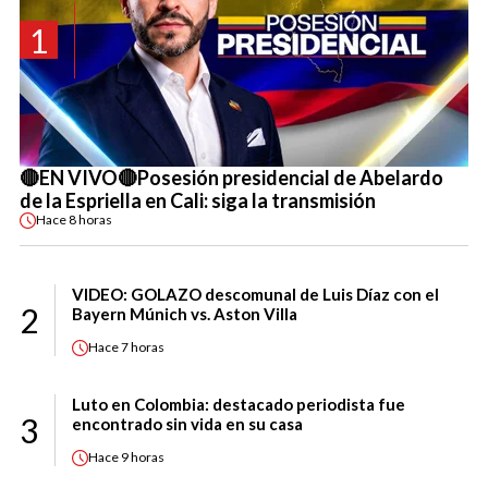
1
🔴EN VIVO🔴Posesión presidencial de Abelardo
de la Espriella en Cali: siga la transmisión
Hace
8 horas
VIDEO: GOLAZO descomunal de Luis Díaz con el
2
Bayern Múnich vs. Aston Villa
Hace
7 horas
Luto en Colombia: destacado periodista fue
3
encontrado sin vida en su casa
Hace
9 horas