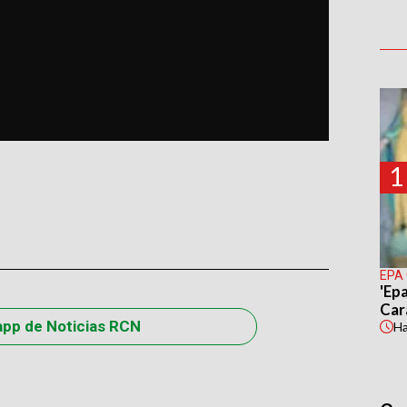
1
EPA
'Epa
Car
app de Noticias RCN
H