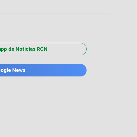
app de Noticias RCN
oogle News