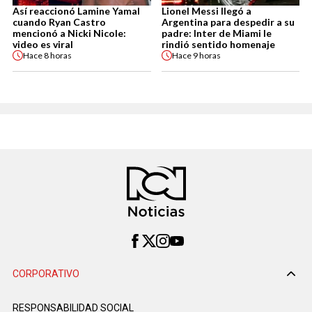
Así reaccionó Lamine Yamal
Lionel Messi llegó a
cuando Ryan Castro
Argentina para despedir a su
mencionó a Nicki Nicole:
padre: Inter de Miami le
video es viral
rindió sentido homenaje
Hace
8 horas
Hace
9 horas
CORPORATIVO
RESPONSABILIDAD SOCIAL