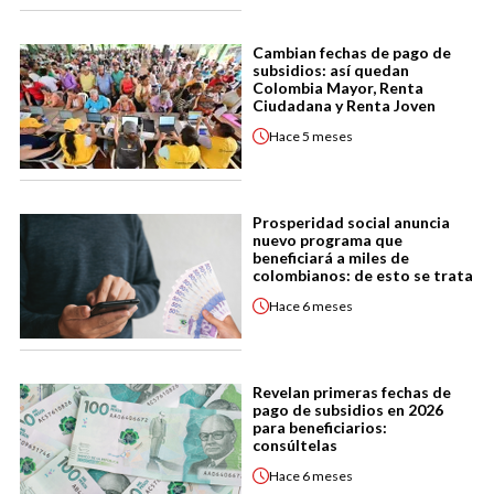
Cambian fechas de pago de
subsidios: así quedan
Colombia Mayor, Renta
Ciudadana y Renta Joven
Hace
5 meses
Prosperidad social anuncia
nuevo programa que
beneficiará a miles de
colombianos: de esto se trata
Hace
6 meses
Revelan primeras fechas de
pago de subsidios en 2026
para beneficiarios:
consúltelas
Hace
6 meses