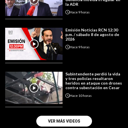
la ADR
Hace
9 horas
Emisión Noticias RCN 12:30
p.m. / sábado 8 de agosto de
2026
Hace
9 horas
Subintendente perdió la vida
y tres policías resultaron
heridos en ataque con drones
contra subestación en Cesar
Hace
10 horas
VER MÁS VIDEOS