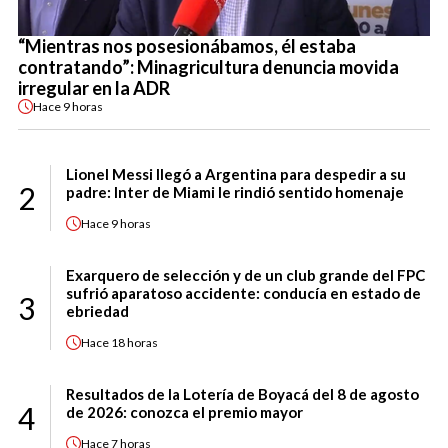
“Mientras nos posesionábamos, él estaba
contratando”: Minagricultura denuncia movida
irregular en la ADR
Hace
9 horas
Lionel Messi llegó a Argentina para despedir a su
2
padre: Inter de Miami le rindió sentido homenaje
Hace
9 horas
Exarquero de selección y de un club grande del FPC
sufrió aparatoso accidente: conducía en estado de
3
ebriedad
Hace
18 horas
Resultados de la Lotería de Boyacá del 8 de agosto
4
de 2026: conozca el premio mayor
Hace
7 horas