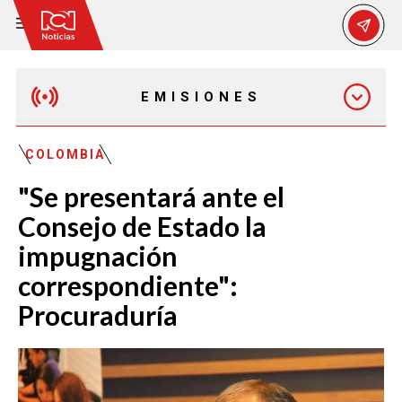
EMISIONES
EMISIÓN 12:30 PM
COLOMBIA
"Se presentará ante el
EMISIÓN 7:00 PM
Consejo de Estado la
impugnación
correspondiente":
Procuraduría