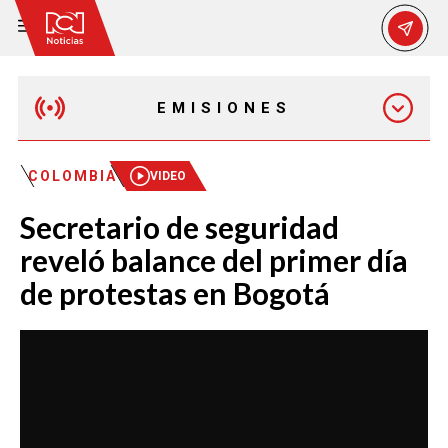
EMISIONES
MAÑANA EXPRESS
COLOMBIA
VIDEO
Secretario de seguridad
EMISIÓN 12:30 PM
reveló balance del primer día
de protestas en Bogotá
EMISIÓN 7:00 PM
EMISIÓN 11:30 PM