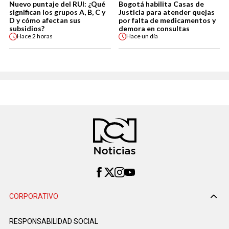
Nuevo puntaje del RUI: ¿Qué
Bogotá habilita Casas de
significan los grupos A, B, C y
Justicia para atender quejas
D y cómo afectan sus
por falta de medicamentos y
subsidios?
demora en consultas
Hace
2 horas
Hace
un día
CORPORATIVO
RESPONSABILIDAD SOCIAL