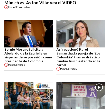
Múnich vs. Aston Villa: vea el VIDEO
Hace
31 minutos
Bernie Moreno felicita a
Así reaccionó Karol
Abelardo de la Espriella en
Samantha, la pareja de 'Epa
vísperas de su posesión como
Colombia', tras su drástico
presidente de Colombia
cambio físico estando en la
cárcel
Hace
2 horas
Hace
2 horas