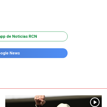
app de Noticias RCN
oogle News