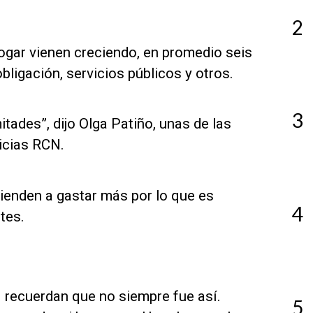
2
hogar vienen creciendo, en promedio seis
ligación, servicios públicos y otros.
3
tades”, dijo Olga Patiño, unas de las
icias RCN.
tienden a gastar más por lo que es
4
tes.
 recuerdan que no siempre fue así.
5