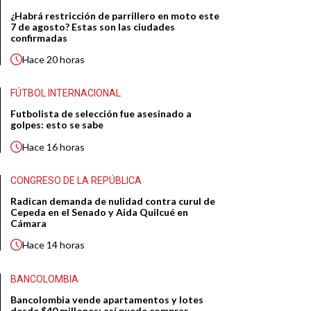
¿Habrá restricción de parrillero en moto este
7 de agosto? Estas son las ciudades
confirmadas
Hace
20 horas
FÚTBOL INTERNACIONAL
Futbolista de selección fue asesinado a
golpes: esto se sabe
Hace
16 horas
CONGRESO DE LA REPÚBLICA
Radican demanda de nulidad contra curul de
Cepeda en el Senado y Aida Quilcué en
Cámara
Hace
14 horas
BANCOLOMBIA
Bancolombia vende apartamentos y lotes
desde $40 millones: así puede comprar