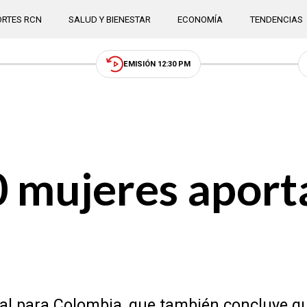
RTES RCN
SALUD Y BIENESTAR
ECONOMÍA
TENDENCIAS
EMISIÓN 12:30 PM
0 mujeres aport
ial para Colombia, que también concluye q