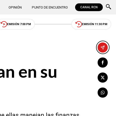
OPINIÓN
PUNTO DE ENCUENTRO
CANAL RCN
EMISIÓN 7:00 PM
EMISIÓN 11:30 PM
an en su
ue ellas manejan las finanzas