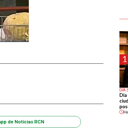
1
DÍA 
Día 
ciu
pos
H
app de Noticias RCN