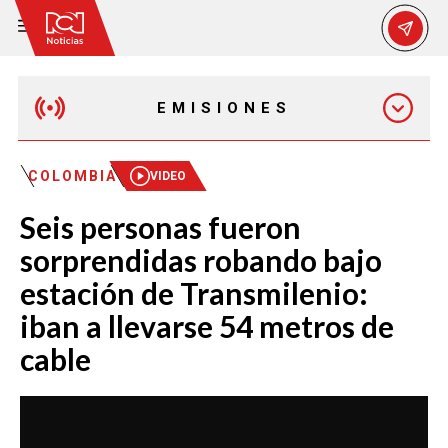
EMISIONES
MAÑANA EXPRESS
COLOMBIA
VIDEO
Seis personas fueron
EMISIÓN 12:30 PM
sorprendidas robando bajo
estación de Transmilenio:
EMISIÓN 7:00 PM
iban a llevarse 54 metros de
cable
EMISIÓN 11:30 PM