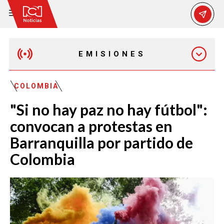
EMISIONES
MAÑANA EXPRESS
COLOMBIA
"Si no hay paz no hay fútbol":
EMISIÓN 12:30 PM
convocan a protestas en
Barranquilla por partido de
EMISIÓN 7:00 PM
Colombia
EMISIÓN 11:30 PM