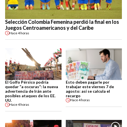
Selección Colombia Femenina perdió la final en los
Juegos Centroamericanos y del Caribe
Hace
4 horas
El Golfo Pérsico podría
Esto deben pagarle por
quedar “a oscuras”: la nueva
trabajar este viernes 7 de
advertencia de Irán ante
agosto: así se calcula el
posibles ataques de los EE.
recargo
UU.
Hace
4 horas
Hace
4 horas