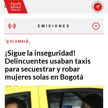
EMISIONES
MAÑANA EXPRESS
COLOMBIA
¡Sigue la inseguridad!
EMISIÓN 12:30 PM
Delincuentes usaban taxis
para secuestrar y robar
EMISIÓN 7:00 PM
mujeres solas en Bogotá
EMISIÓN 11:30 PM