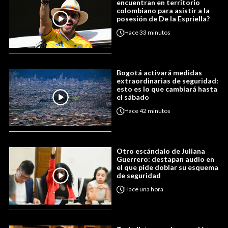
encuentran en territorio
colombiano para asistir a la
posesión de De la Espriella?
Hace
33 minutos
Bogotá activará medidas
extraordinarias de seguridad:
esto es lo que cambiará hasta
el sábado
Hace
42 minutos
Otro escándalo de Juliana
Guerrero: destapan audio en
el que pide doblar su esquema
de seguridad
Hace
una hora