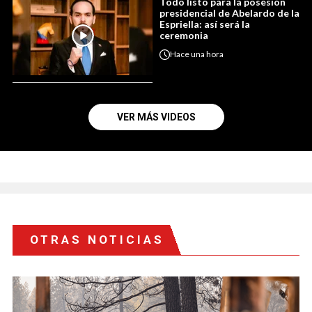
Todo listo para la posesión
presidencial de Abelardo de la
Espriella: así será la
ceremonia
Hace
una hora
VER MÁS VIDEOS
OTRAS NOTICIAS