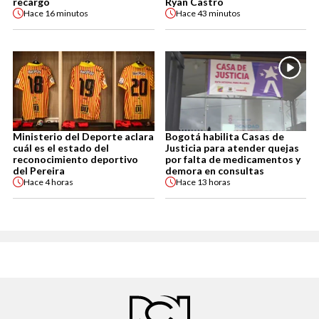
recargo
Ryan Castro
Hace
16 minutos
Hace
43 minutos
Ministerio del Deporte aclara
Bogotá habilita Casas de
cuál es el estado del
Justicia para atender quejas
reconocimiento deportivo
por falta de medicamentos y
del Pereira
demora en consultas
Hace
4 horas
Hace
13 horas