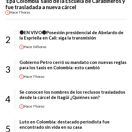
'Epa Colombia' salió de la Escuela de Carabineros y
fue trasladada a nueva cárcel
Hace
7 horas
🔴EN VIVO🔴Posesión presidencial de Abelardo de
2
la Espriella en Cali: siga la transmisión
Hace
14 horas
Gobierno Petro cerró su mandato con nuevas reglas
3
para los taxis en Colombia: esto cambió
Hace
7 horas
Se conocen los nombres de los reclusos trasladados
4
desde la cárcel de Itagüí ¿Quiénes son?
Hace
7 horas
Luto en Colombia: destacado periodista fue
5
encontrado sin vida en su casa