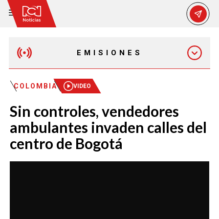
EMISIONES
MAÑANA EXPRESS
COLOMBIA
VIDEO
Sin controles, vendedores
EMISIÓN 12:30 PM
ambulantes invaden calles del
centro de Bogotá
EMISIÓN 7:00 PM
EMISIÓN 11:30 PM