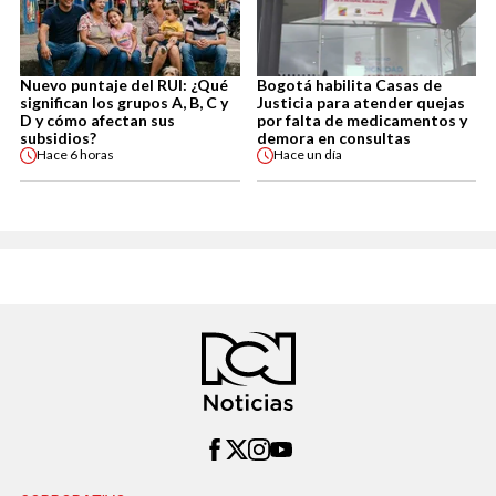
Nuevo puntaje del RUI: ¿Qué
Bogotá habilita Casas de
significan los grupos A, B, C y
Justicia para atender quejas
D y cómo afectan sus
por falta de medicamentos y
subsidios?
demora en consultas
Hace
6 horas
Hace
un día