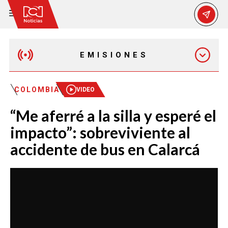
EMISIONES
MAÑANA EXPRESS
COLOMBIA
VIDEO
“Me aferré a la silla y esperé el
EMISIÓN 12:30 PM
impacto”: sobreviviente al
accidente de bus en Calarcá
EMISIÓN 7:00 PM
EMISIÓN 11:30 PM