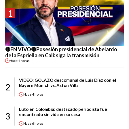
1
🔴EN VIVO🔴Posesión presidencial de Abelardo
de la Espriella en Cali: siga la transmisión
Hace
4 horas
VIDEO: GOLAZO descomunal de Luis Díaz con el
2
Bayern Múnich vs. Aston Villa
Hace
4 horas
Luto en Colombia: destacado periodista fue
3
encontrado sin vida en su casa
Hace
6 horas