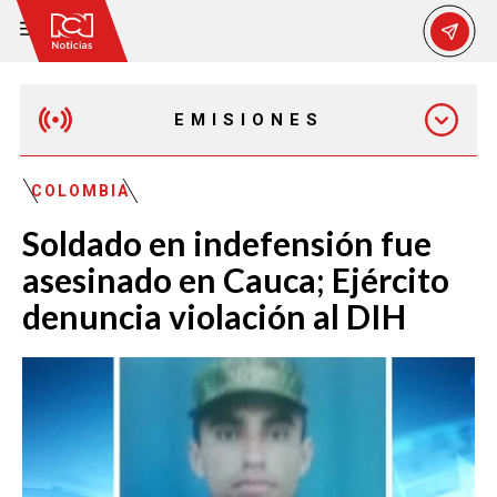
EMISIONES
MAÑANA EXPRESS
COLOMBIA
Soldado en indefensión fue
EMISIÓN 12:30 PM
asesinado en Cauca; Ejército
denuncia violación al DIH
EMISIÓN 7:00 PM
EMISIÓN 11:30 PM