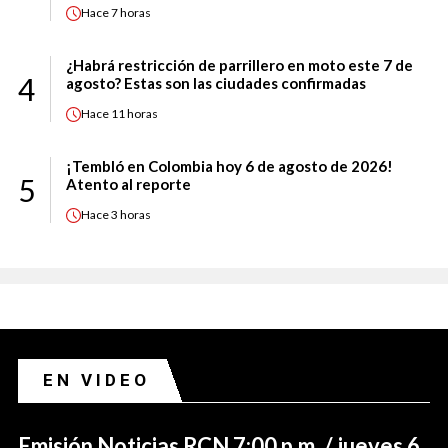
Hace
7 horas
¿Habrá restricción de parrillero en moto este 7 de
4
agosto? Estas son las ciudades confirmadas
Hace
11 horas
¡Tembló en Colombia hoy 6 de agosto de 2026!
5
Atento al reporte
Hace
3 horas
EN VIDEO
Emisión Noticias RCN 7:00 p.m. / jueves 6