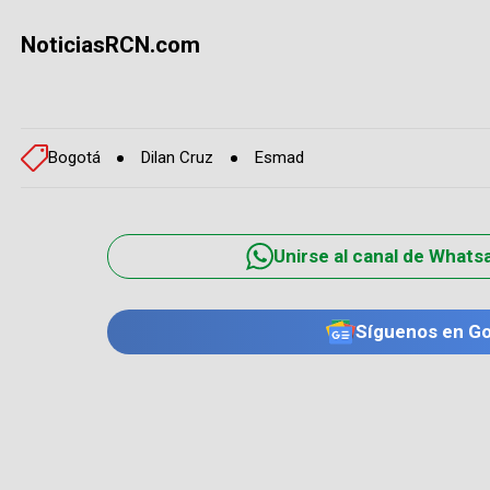
NoticiasRCN.com
Bogotá
Dilan Cruz
Esmad
Unirse al canal de Whats
Síguenos en G
TE PUEDE INTERESAR