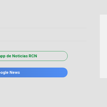
app de Noticias RCN
oogle News