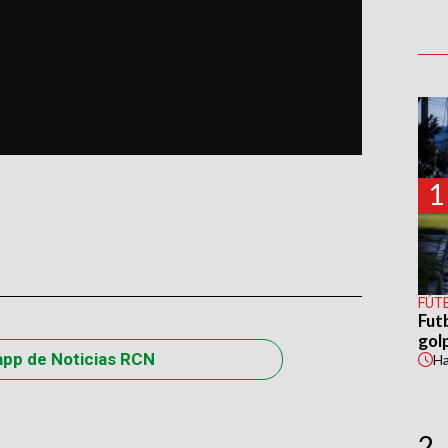
1
FÚT
Fut
gol
app de Noticias RCN
H
2