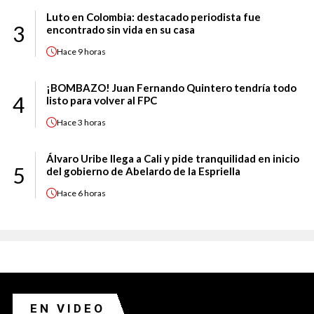
Luto en Colombia: destacado periodista fue
3
encontrado sin vida en su casa
Hace
9 horas
¡BOMBAZO! Juan Fernando Quintero tendría todo
4
listo para volver al FPC
Hace
3 horas
Álvaro Uribe llega a Cali y pide tranquilidad en inicio
5
del gobierno de Abelardo de la Espriella
Hace
6 horas
EN VIDEO