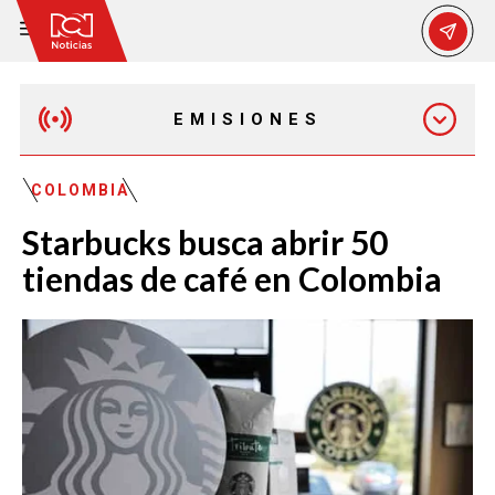
EMISIONES
MAÑANA EXPRESS
COLOMBIA
Starbucks busca abrir 50
EMISIÓN 12:30 PM
tiendas de café en Colombia
EMISIÓN 7:00 PM
EMISIÓN 11:30 PM