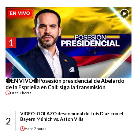
1
🔴EN VIVO🔴Posesión presidencial de Abelardo
de la Espriella en Cali: siga la transmisión
Hace
7 horas
VIDEO: GOLAZO descomunal de Luis Díaz con el
2
Bayern Múnich vs. Aston Villa
Hace
7 horas