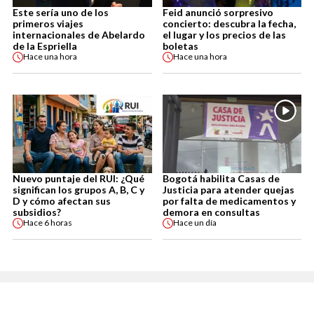
Este sería uno de los
Feid anunció sorpresivo
primeros viajes
concierto: descubra la fecha,
internacionales de Abelardo
el lugar y los precios de las
de la Espriella
boletas
Hace
una hora
Hace
una hora
Nuevo puntaje del RUI: ¿Qué
Bogotá habilita Casas de
significan los grupos A, B, C y
Justicia para atender quejas
D y cómo afectan sus
por falta de medicamentos y
subsidios?
demora en consultas
Hace
6 horas
Hace
un día