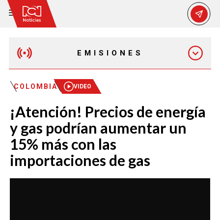
EMISIONES
MAÑANA EXPRESS
COLOMBIA
VIDEO
¡Atención! Precios de energía
EMISIÓN 12:30 PM
y gas podrían aumentar un
15% más con las
EMISIÓN 7:00 PM
importaciones de gas
EMISIÓN 11:30 PM