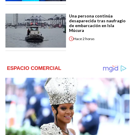
Una persona continúa
desaparecida tras naufragio
de embarcación en Isla
Múcura
Hace
2 horas