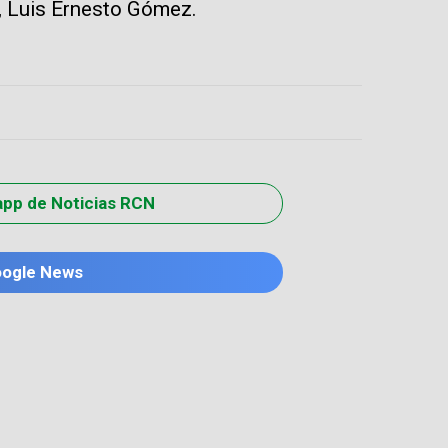
no, Luis Ernesto Gómez.
app de Noticias RCN
oogle News