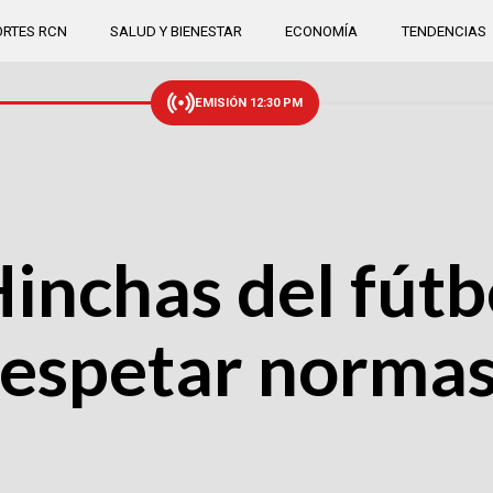
RTES RCN
SALUD Y BIENESTAR
ECONOMÍA
TENDENCIAS
EMISIÓN 12:30 PM
Hinchas del fútb
 respetar norma