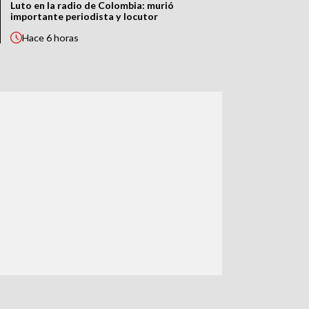
Luto en la radio de Colombia: murió
importante periodista y locutor
Hace
6 horas