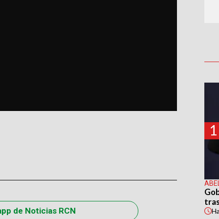
1
ABE
Gob
tras
app de Noticias RCN
H