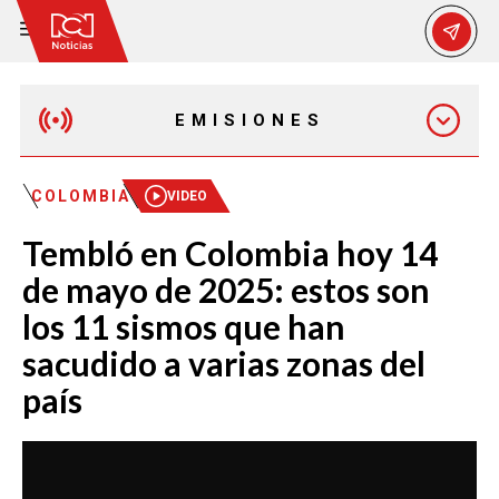
EMISIONES
MAÑANA EXPRESS
COLOMBIA
VIDEO
Tembló en Colombia hoy 14
EMISIÓN 12:30 PM
de mayo de 2025: estos son
los 11 sismos que han
EMISIÓN 7:00 PM
sacudido a varias zonas del
país
EMISIÓN 11:30 PM