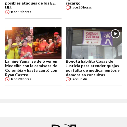
posibles ataques de los EE.
recargo
UU.
Hace
20 horas
Hace
19 horas
Lamine Yamal se dejó ver en
Bogotá habilita Casas de
Medellín con la camiseta de
Justicia para atender quejas
Colombia y hasta cantó con
por falta de medicamentos y
Ryan Castro
demora en consultas
Hace
20 horas
Hace
un día