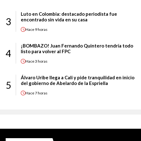
Luto en Colombia: destacado periodista fue
3
encontrado sin vida en su casa
Hace
9 horas
¡BOMBAZO! Juan Fernando Quintero tendría todo
4
listo para volver al FPC
Hace
3 horas
Álvaro Uribe llega a Cali y pide tranquilidad en inicio
5
del gobierno de Abelardo de la Espriella
Hace
7 horas