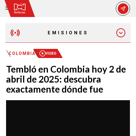
EMISIONES
MAÑANA EXPRESS
COLOMBIA
VIDEO
Tembló en Colombia hoy 2 de
EMISIÓN 12:30 PM
abril de 2025: descubra
exactamente dónde fue
EMISIÓN 7:00 PM
EMISIÓN 11:30 PM