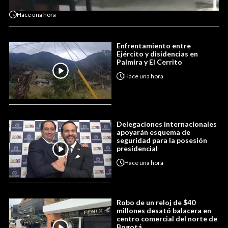
Hace
una hora
Enfrentamiento entre
Ejército y disidencias en
Palmira y El Cerrito
Hace
una hora
Delegaciones internacionales
apoyarán esquema de
seguridad para la posesión
presidencial
Hace
una hora
Robo de un reloj de $40
millones desató balacera en
centro comercial del norte de
Bogotá