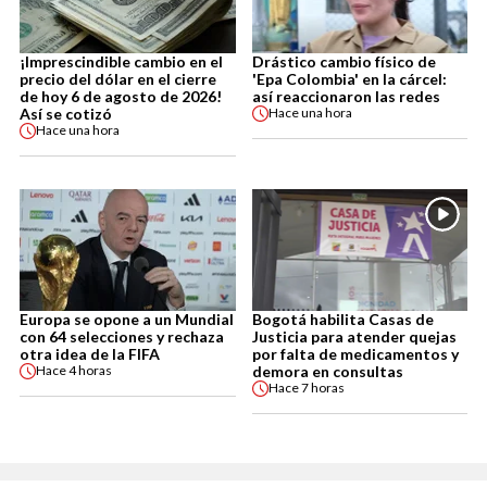
¡Imprescindible cambio en el
Drástico cambio físico de
precio del dólar en el cierre
'Epa Colombia' en la cárcel:
de hoy 6 de agosto de 2026!
así reaccionaron las redes
Así se cotizó
Hace
una hora
Hace
una hora
Europa se opone a un Mundial
Bogotá habilita Casas de
con 64 selecciones y rechaza
Justicia para atender quejas
otra idea de la FIFA
por falta de medicamentos y
demora en consultas
Hace
4 horas
Hace
7 horas