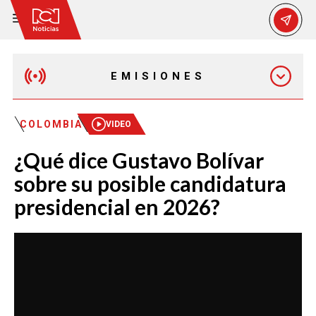
EMISIONES
MAÑANA EXPRESS
COLOMBIA
VIDEO
¿Qué dice Gustavo Bolívar
EMISIÓN 12:30 PM
sobre su posible candidatura
presidencial en 2026?
EMISIÓN 7:00 PM
EMISIÓN 11:30 PM