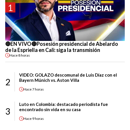
1
🔴EN VIVO🔴Posesión presidencial de Abelardo
de la Espriella en Cali: siga la transmisión
Hace
8 horas
VIDEO: GOLAZO descomunal de Luis Díaz con el
2
Bayern Múnich vs. Aston Villa
Hace
7 horas
Luto en Colombia: destacado periodista fue
3
encontrado sin vida en su casa
Hace
9 horas