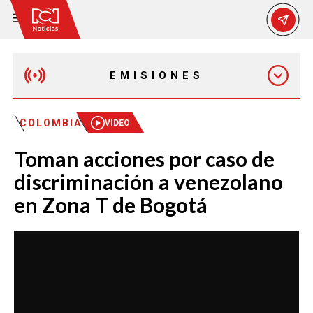
EMISIONES
MAÑANA EXPRESS
COLOMBIA
VIDEO
Toman acciones por caso de
EMISIÓN 12:30 PM
discriminación a venezolano
en Zona T de Bogotá
EMISIÓN 7:00 PM
EMISIÓN 11:30 PM