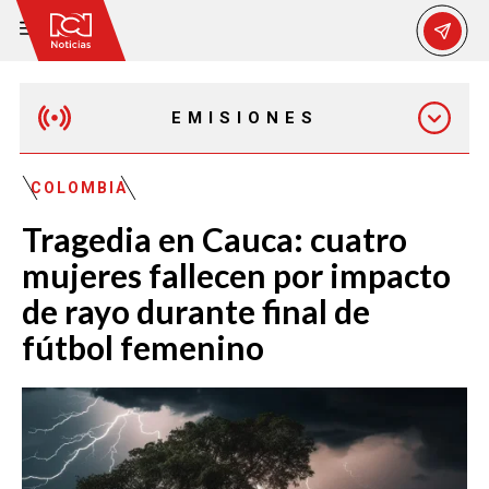
EMISIONES
MAÑANA EXPRESS
COLOMBIA
Tragedia en Cauca: cuatro
EMISIÓN 12:30 PM
mujeres fallecen por impacto
de rayo durante final de
EMISIÓN 7:00 PM
fútbol femenino
EMISIÓN 11:30 PM