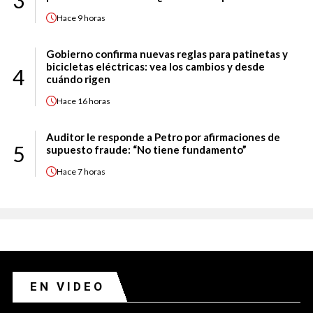
3
Hace
9 horas
Gobierno confirma nuevas reglas para patinetas y
bicicletas eléctricas: vea los cambios y desde
4
cuándo rigen
Hace
16 horas
Auditor le responde a Petro por afirmaciones de
5
supuesto fraude: “No tiene fundamento”
Hace
7 horas
EN VIDEO