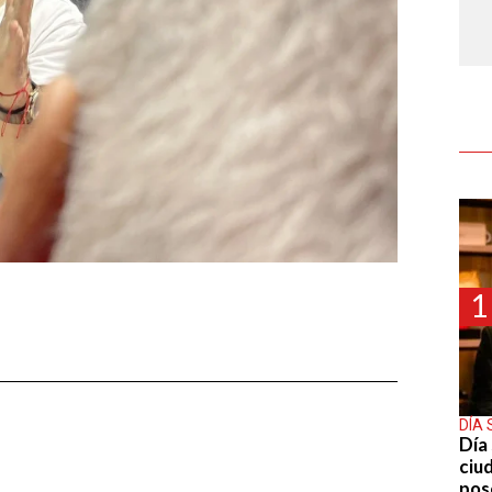
1
DÍA 
Día 
ciu
pos