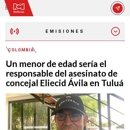
EMISIONES
EMISIÓN 12:30 PM
COLOMBIA
Un menor de edad sería el
EMISIÓN 7:00 PM
responsable del asesinato de
concejal Eliecid Ávila en Tuluá