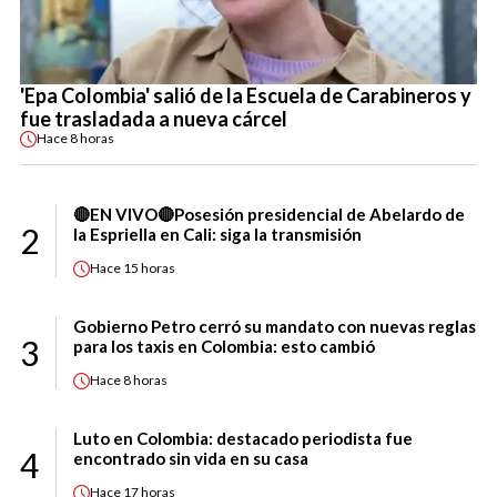
'Epa Colombia' salió de la Escuela de Carabineros y
fue trasladada a nueva cárcel
Hace
8 horas
🔴EN VIVO🔴Posesión presidencial de Abelardo de
2
la Espriella en Cali: siga la transmisión
Hace
15 horas
Gobierno Petro cerró su mandato con nuevas reglas
3
para los taxis en Colombia: esto cambió
Hace
8 horas
Luto en Colombia: destacado periodista fue
4
encontrado sin vida en su casa
Hace
17 horas