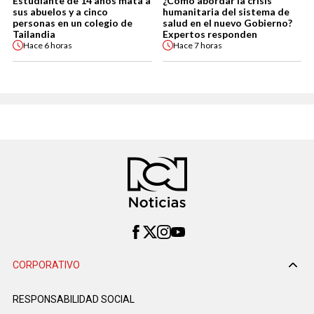
Estudiante de 14 años mata a
¿Cómo abordar la crisis
sus abuelos y a cinco
humanitaria del sistema de
personas en un colegio de
salud en el nuevo Gobierno?
Tailandia
Expertos responden
Hace
6 horas
Hace
7 horas
CORPORATIVO
RESPONSABILIDAD SOCIAL