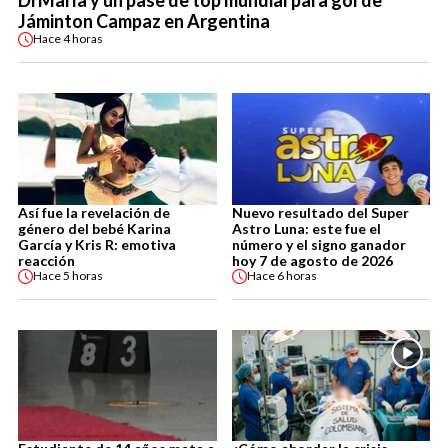
Jáminton Campaz en Argentina
Hace
4 horas
Así fue la revelación de
Nuevo resultado del Super
género del bebé Karina
Astro Luna: este fue el
García y Kris R: emotiva
número y el signo ganador
reacción
hoy 7 de agosto de 2026
Hace
5 horas
Hace
6 horas